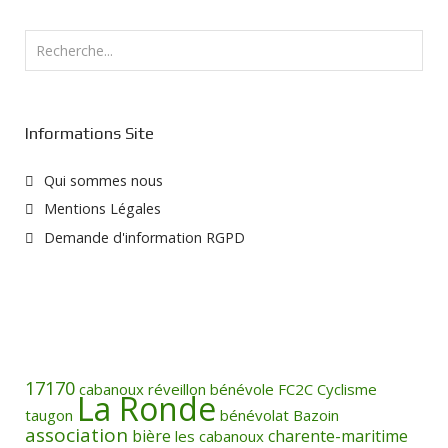
Rechercher
Informations Site
Qui sommes nous
Mentions Légales
Demande d'information RGPD
17170
cabanoux
réveillon
bénévole
FC2C
Cyclisme
La Ronde
taugon
bénévolat
Bazoin
association
bière
charente-maritime
les cabanoux