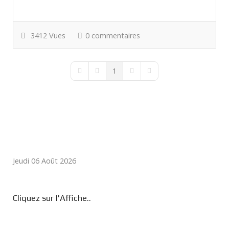
3412 Vues
0 commentaires
1
First Page
Previous Page
Next Page
Last Page
Jeudi 06 Août 2026
Cliquez sur l'Affiche..