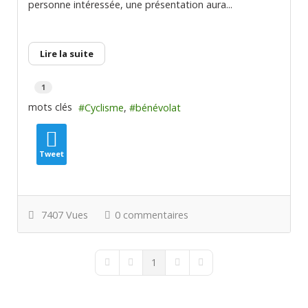
personne intéressée, une présentation aura...
Lire la suite
1
mots clés
Cyclisme
bénévolat
Tweet
7407 Vues
0 commentaires
1
First Page
Previous Page
Next Page
Last Page