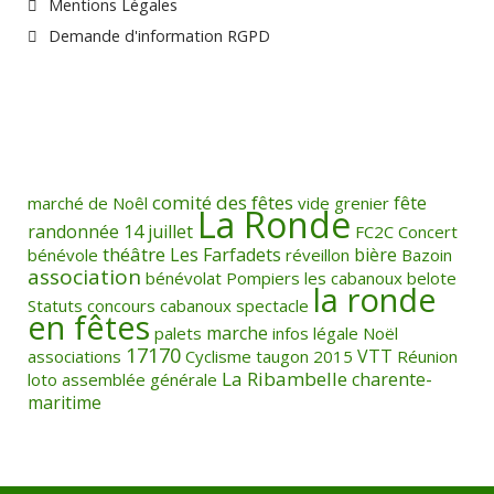
Mentions Légales
Demande d'information RGPD
comité des fêtes
fête
marché de Noêl
vide grenier
La Ronde
randonnée
14 juillet
FC2C
Concert
théâtre
Les Farfadets
bière
bénévole
réveillon
Bazoin
association
bénévolat
Pompiers
les cabanoux
belote
la ronde
Statuts
concours
cabanoux
spectacle
en fêtes
marche
palets
infos légale
Noël
17170
VTT
associations
Cyclisme
taugon
2015
Réunion
La Ribambelle
charente-
loto
assemblée générale
maritime