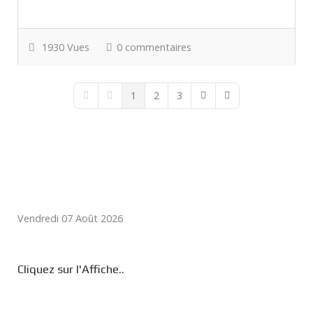
1930 Vues
0 commentaires
1
2
3
First Page
Previous Page
Next Page
Last Page
Vendredi 07 Août 2026
Cliquez sur l'Affiche..