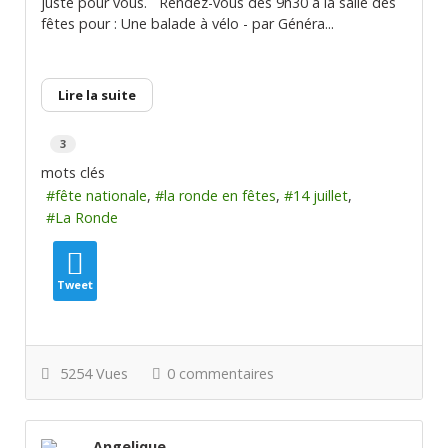
juste pour vous. Rendez-vous dès 9h30 à la salle des
fêtes pour : Une balade à vélo - par Généra...
Lire la suite
3
mots clés
fête nationale
la ronde en fêtes
14 juillet
La Ronde
Tweet
5254 Vues
0 commentaires
Angelique