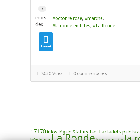
2
mots
octobre rose
marche
clés
la ronde en fêtes
La Ronde
Tweet
8630 Vues
0 commentaires
17170
Les Farfadets
infos légale
Statuts
palets
a
La Ronde
la 
marche
bénévole
loto