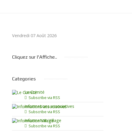
Vendredi 07 Août 2026
Cliquez sur l'Affiche..
Categories
1
2
3
4
5
6
7
rst Page
Previous Page
Next Page
Last Page
Le Comité
Subscribe via RSS
Informations associatives
Subscribe via RSS
Information Village
Subscribe via RSS