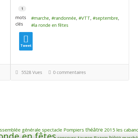
1
mots
marche
randonnée
VTT
septembre
clés
la ronde en fêtes
Tweet
5528 Vues
0 commentaires
théâtre
ssemblée générale
spectacle
Pompiers
2015
les caban
ronde en fêtes
bière
concours
taugon
Bazoin
marché