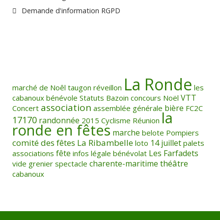
Demande d'information RGPD
La Ronde
marché de Noêl
taugon
réveillon
les
VTT
cabanoux
bénévole
Statuts
Bazoin
concours
Noël
association
bière
Concert
assemblée générale
FC2C
la
17170
randonnée
2015
Cyclisme
Réunion
ronde en fêtes
marche
belote
Pompiers
comité des fêtes
La Ribambelle
14 juillet
loto
palets
fête
Les Farfadets
associations
infos légale
bénévolat
théâtre
charente-maritime
vide grenier
spectacle
cabanoux