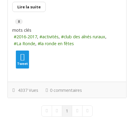
Lire la suite
8
mots clés
2016-2017
activités
club des aînés ruraux
La Ronde
la ronde en fêtes
Tweet
4337 Vues
0 commentaires
1
First Page
Previous Page
Next Page
Last Page