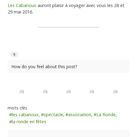
Les Cabanoux
auront plaisir à voyager avec vous les 28 et
29 mai 2016.
5
How do you feel about this post?
(
0
)
(
0
)
(
0
)
(
0
)
(
0
)
mots clés
les cabanoux
spectacle
association
La Ronde
la ronde en fêtes