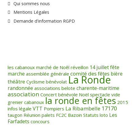
Qui sommes nous
Mentions Légales
Demande d'information RGPD
14 juillet
fête
les cabanoux
marché de Noêl
réveillon
comité des fêtes
marche
bière
assemblée générale
La Ronde
théâtre
Cyclisme
bénévolat
randonnée
charente-maritime
associations
belote
association
Concert
bénévole
Noël
spectacle
vide
la ronde en fêtes
grenier
cabanoux
2015
17170
La Ribambelle
VTT
infos légale
Pompiers
Les
taugon
Réunion
palets
FC2C
Bazoin
Statuts
loto
Farfadets
concours