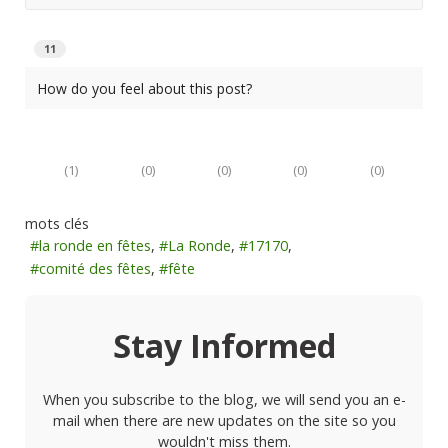
11
How do you feel about this post?
(
1
)
(
0
)
(
0
)
(
0
)
(
0
)
mots clés
la ronde en fêtes
La Ronde
17170
comité des fêtes
fête
Stay Informed
When you subscribe to the blog, we will send you an e-
mail when there are new updates on the site so you
wouldn't miss them.