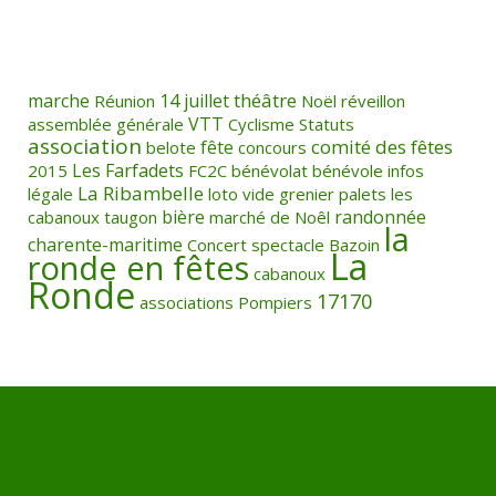
théâtre
marche
14 juillet
Réunion
Noël
réveillon
VTT
assemblée générale
Cyclisme
Statuts
association
comité des fêtes
fête
belote
concours
Les Farfadets
2015
FC2C
bénévolat
bénévole
infos
La Ribambelle
légale
loto
vide grenier
palets
les
bière
randonnée
cabanoux
taugon
marché de Noêl
la
charente-maritime
Concert
spectacle
Bazoin
La
ronde en fêtes
cabanoux
Ronde
17170
associations
Pompiers