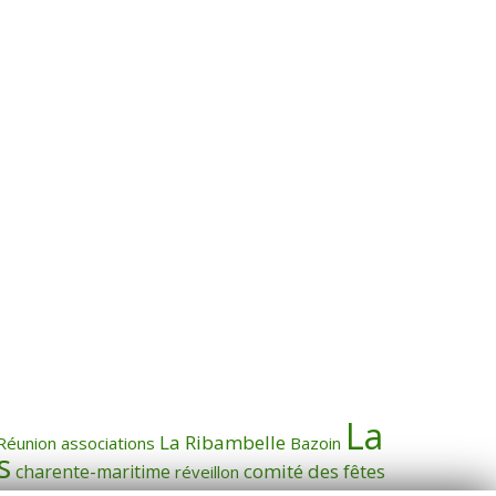
La
La Ribambelle
Réunion
associations
Bazoin
s
comité des fêtes
charente-maritime
réveillon