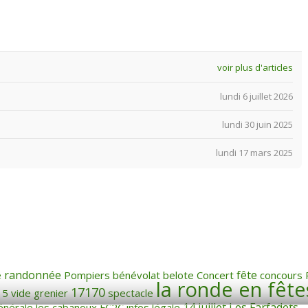
voir plus d'articles
lundi 6 juillet 2026
lundi 30 juin 2025
lundi 17 mars 2025
randonnée
fête
e
Pompiers
bénévolat
belote
Concert
concours
la ronde en fête
17170
15
vide grenier
spectacle
14 juillet
Les Farfadets
énérale
les cabanoux
FC2C
infos légale