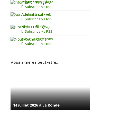
Information Village
Subscribe via RSS
Administratif web
Subscribe via RSS
Histoire Du Village
Subscribe via RSS
Nous Recherchons
Subscribe via RSS
Vous aimerez peut-être..
14 juillet 2026 à La Ronde