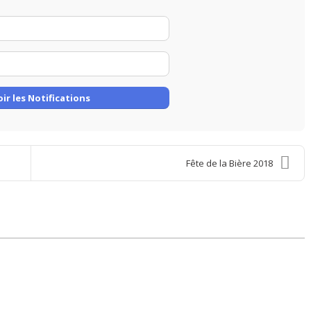
Your
Name
E-
mail
Address
ir les Notifications
Fête de la Bière 2018