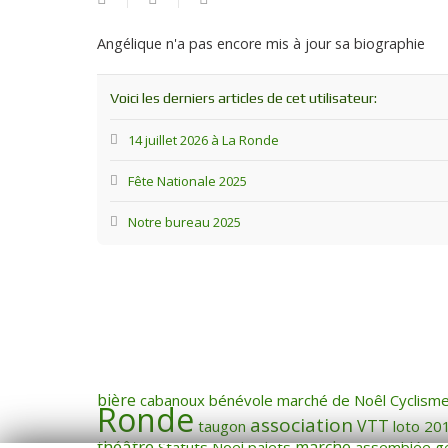
ce
blogueur
Angélique n'a pas encore mis à jour sa biographie
Voici les derniers articles de cet utilisateur:
14 juillet 2026 à La Ronde
Fête Nationale 2025
Notre bureau 2025
bière
cabanoux
bénévole
marché de Noêl
Cyclism
Ronde
association
VTT
taugon
loto
20
théâtre
marche
Statuts
Noël
palets
assemblée g