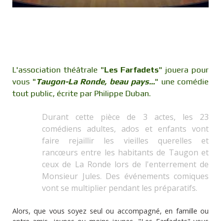
L'association théâtrale "
Les Farfadets
" jouera pour
vous "
Taugon-La Ronde, beau pays...
" une comédie
tout public, écrite par Philippe Duban.
Durant cette pièce de 3 actes, les 23
comédiens adultes, ados et enfants vont
faire rejaillir les vieilles querelles et
rancœurs entre les habitants de Taugon et
ceux de La Ronde lors de l'enterrement de
Monsieur Jules. Des événements comiques
vont se multiplier pendant les préparatifs.
Alors, que vous soyez seul ou accompagné, en famille ou