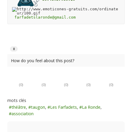
farfadetslaronde@gmail.com
8
How do you feel about this post?
(
0
)
(
0
)
(
0
)
(
0
)
(
0
)
mots clés
théâtre
taugon
Les Farfadets
La Ronde
association