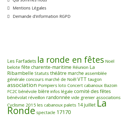
Mentions Légales
Demande d'information RGPD
la ronde en fêtes
Les Farfadets
Noël
La
fête
charente-maritime
belote
Réunion
Ribambelle
théâtre
marche
Statuts
assemblée
VTT
générale
concours
marché de Noêl
taugon
association
Pompiers
loto
Concert
cabanoux
Bazoin
comité des fêtes
bière
FC2C
bénévole
infos légale
randonnée
bénévolat
réveillon
vide grenier
associations
La
14 juillet
Cyclisme
2015
les cabanoux
palets
Ronde
17170
spectacle